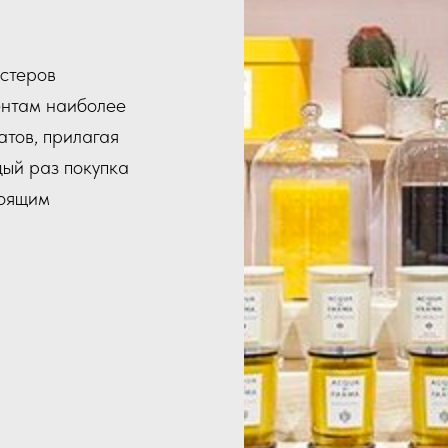
естеров
нтам наиболее
атов, прилагая
дый раз покупка
тоящим