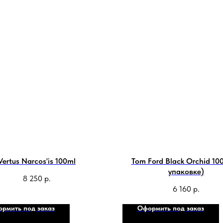
Vertus Narcos'is 100ml
Tom Ford Black Orchid 100
упаковке)
8 250
р.
6 160
р.
рмить под заказ
Оформить под заказ