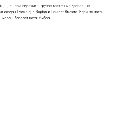
нщин, он принадлежит к группе восточные древесные.
ыл создан Dominique Ropion и Laurent Bruyere. Верхняя нота:
шмеран; базовая нота: Амбра.