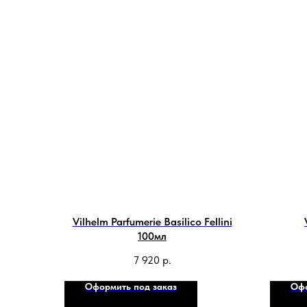
Vilhelm Parfumerie Basilico Fellini
100мл
7 920
р.
Оформить под заказ
Офо