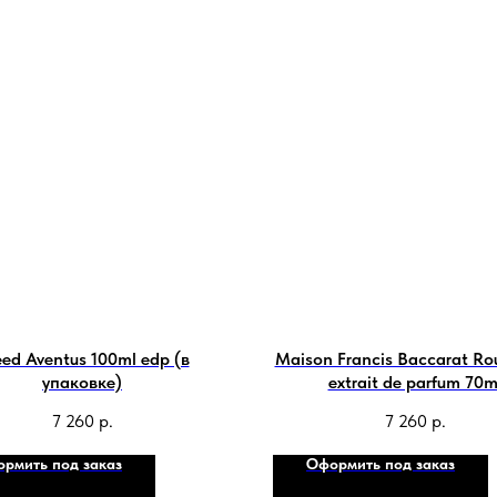
ed Aventus 100ml edp (в
Maison Francis Baccarat Ro
упаковке)
extrait de parfum 70m
7 260
р.
7 260
р.
рмить под заказ
Оформить под заказ