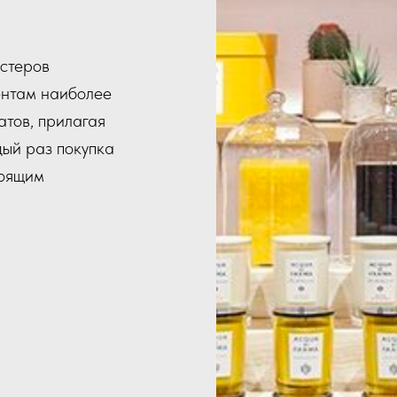
естеров
нтам наиболее
атов, прилагая
дый раз покупка
тоящим