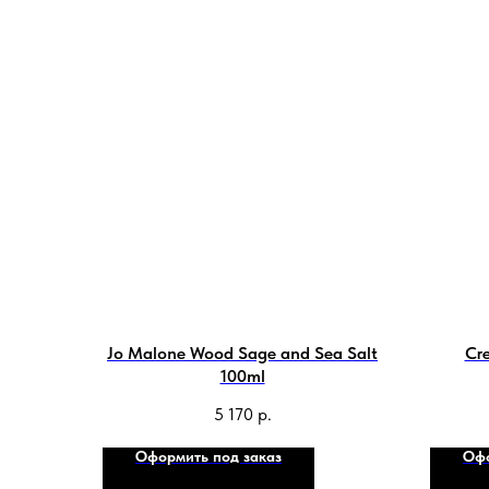
Jo Malone Wood Sage and Sea Salt
Cre
100ml
5 170
р.
Оформить под заказ
Офо