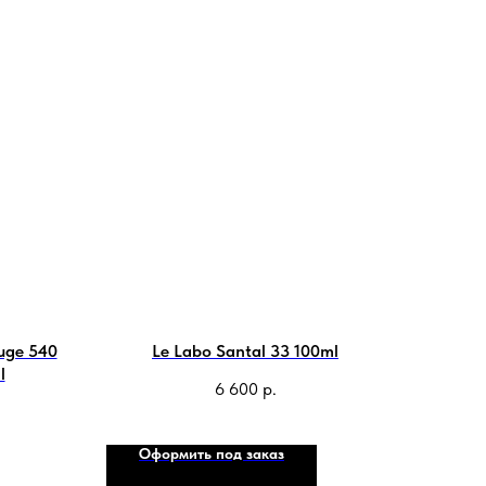
uge 540
Le Labo Santal 33 100ml
l
6 600
р.
Оформить под заказ