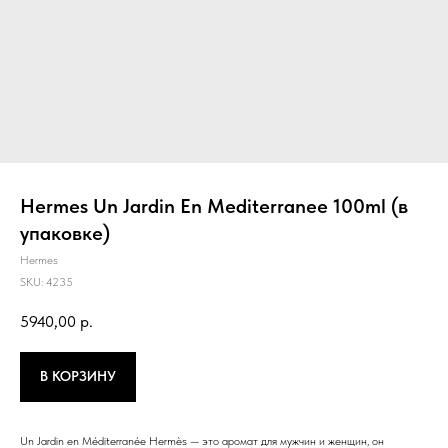
Hermes Un Jardin En Mediterranee 100ml (в
упаковке)
Hermes
SKU:
4235
5940,00
р.
В КОРЗИНУ
Un Jardin en Méditerranée Hermès — это аромат для мужчин и женщин, он