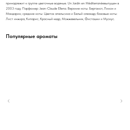
принадлежит к группе цветочные водяные. Un Jardin en Méditerranéeвыпущен в
2003 году. Парфюмер: Jean-Claude Ellena. Верхние ноты: Бергамот, Лимон и
Мандарин; средние ноты: Цветок апельсина и Белый олеандр; базовые ноты:
Лист инжира, Кипарис, Красный кедр, Можжевельник, Фисташки и Мускус.
Популярные ароматы