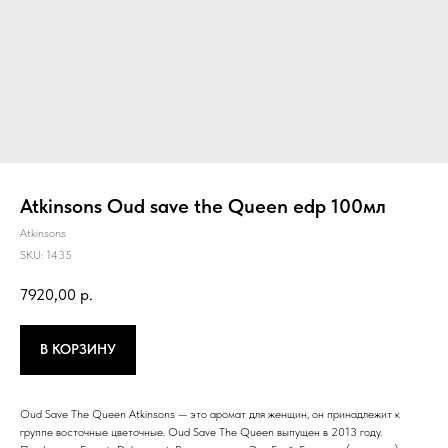
Atkinsons Oud save the Queen edp 100мл
Atkinsons
SKU:
1435
7920,00
р.
В КОРЗИНУ
Oud Save The Queen Atkinsons — это аромат для женщин, он принадлежит к
группе восточные цветочные. Oud Save The Queen выпущен в 2013 году.