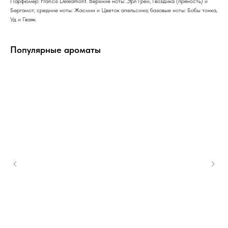
Парфюмер: Francis Deleamont. Верхние ноты: Эрл Грей, Гвоздика (пряность) и
Бергамот; средние ноты: Жасмин и Цветок апельсина; базовые ноты: Бобы тонка,
Уд и Гваяк.
Популярные ароматы