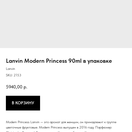
Lanvin Modern Princess 90ml в упаковке
Lanvin
SKU:
2153
5940,00
р.
В КОРЗИНУ
Modern Princess Lanvin — это аромат для женщин, он принадлежит к группе
цветочные фруктовые. Modern Princess выпущен в 2016 году. Парфюмер: