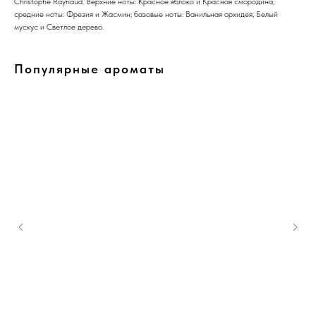
Christophe Raynaud. Верхние ноты: Красное яблоко и Красная смородина;
средние ноты: Фрезия и Жасмин; базовые ноты: Ванильная орхидея, Белый
мускус и Светлое дерево.
Популярные ароматы