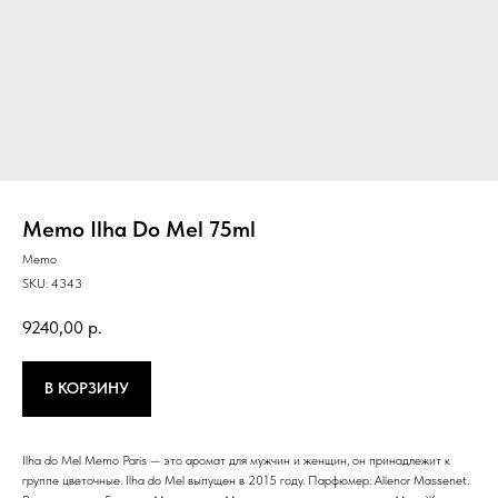
Memo Ilha Do Mel 75ml
Memo
SKU:
4343
9240,00
р.
В КОРЗИНУ
Ilha do Mel Memo Paris — это аромат для мужчин и женщин, он принадлежит к
группе цветочные. Ilha do Mel выпущен в 2015 году. Парфюмер: Alienor Massenet.