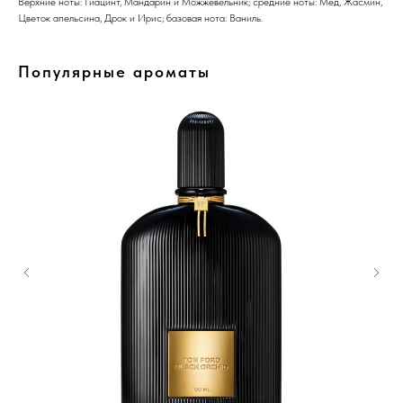
Верхние ноты: Гиацинт, Мандарин и Можжевельник; средние ноты: Мед, Жасмин,
Цветок апельсина, Дрок и Ирис; базовая нота: Ваниль.
Популярные ароматы