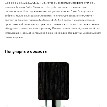
Oud'Ish, e'L и MOLeCULE 234•38. Автором-создателем парфюма стал сам
владелец бренда Zarko Ahlmann Pavlov, работая вместе с именитыми
парфюмерами. На создание коллекции ушло примерно 6 лет. Все ароматы
собраны только из лучших компонентов, их структура современная, чиста и
элегантна. Унисекс-парфюм MOLéCULE 234.38 состоит из одной сложной
ароматической молекулы, которая подстраивается к каждому типу кожи своего
обладателя и звучит на всех о-разному. Парфюм имеет нежный, элегантный, чуть
«мерцающий» аромат, который не похож ни на один стандартный, знакомый вам
ранее, парфюм.
Популярные ароматы