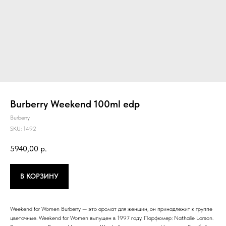
Burberry Weekend 100ml edp
Burberry
SKU:
1492
5940,00
р.
В КОРЗИНУ
Weekend for Women Burberry — это аромат для женщин, он принадлежит к группе
цветочные. Weekend for Women выпущен в 1997 году. Парфюмер: Nathalie Lorson.