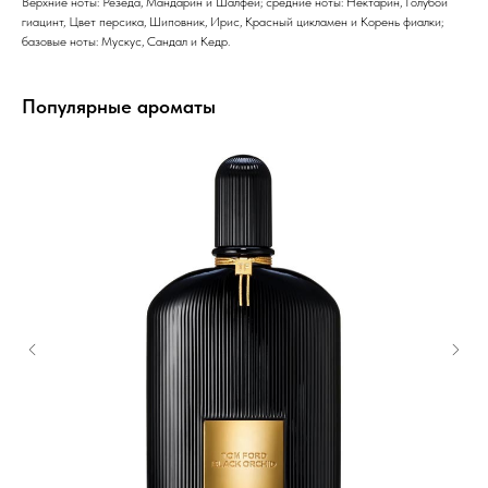
Верхние ноты: Резеда, Мандарин и Шалфей; средние ноты: Нектарин, Голубой
гиацинт, Цвет персика, Шиповник, Ирис, Красный цикламен и Корень фиалки;
базовые ноты: Мускус, Сандал и Кедр.
Популярные ароматы