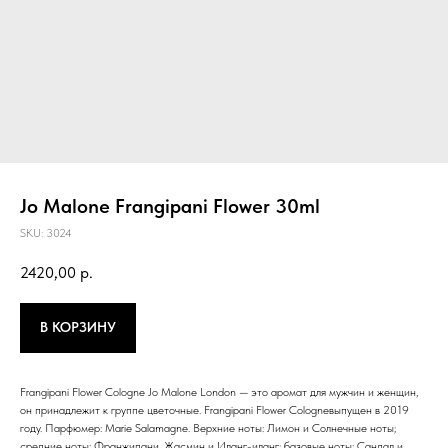
Jo Malone Frangipani Flower 30ml
SKU:
3024
2420,00
р.
В КОРЗИНУ
Frangipani Flower Cologne Jo Malone London — это аромат для мужчин и женщин,
он принадлежит к группе цветочные. Frangipani Flower Cologneвыпущен в 2019
году. Парфюмер: Marie Salamagne. Верхние ноты: Лимон и Солнечные ноты;
средние ноты: Франжипани, Жасмин и Иланг-иланг; базовые ноты: Сандал и