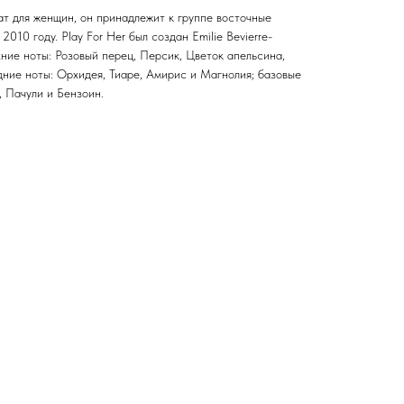
ат для женщин, он принадлежит к группе восточные
2010 году. Play For Her был создан Emilie Bevierre-
ние ноты: Розовый перец, Персик, Цветок апельсина,
дние ноты: Орхидея, Тиаре, Амирис и Магнолия; базовые
, Пачули и Бензоин.