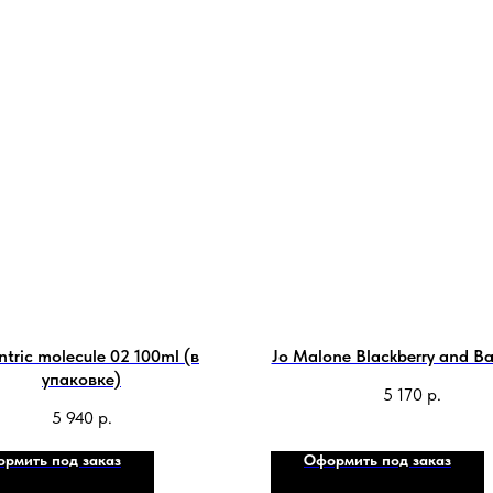
ntric molecule 02 100ml (в
Jo Malone Blackberry and B
упаковке)
5 170
р.
5 940
р.
рмить под заказ
Оформить под заказ