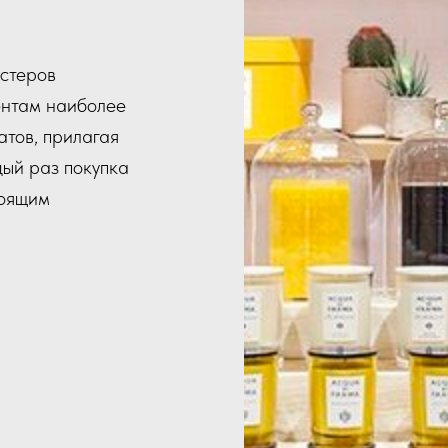
естеров
нтам наиболее
атов, прилагая
дый раз покупка
тоящим