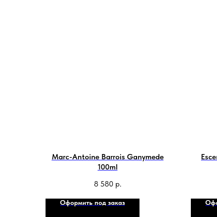
Marc-Antoine Barrois Ganymede
Esce
100ml
8 580
р.
Оформить под заказ
Офо