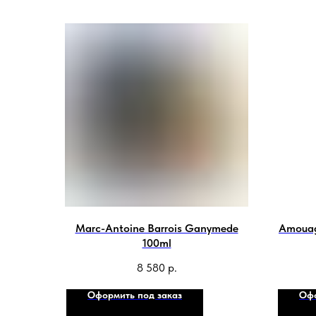
Marc-Antoine Barrois Ganymede
Amouag
100ml
8 580
р.
Оформить под заказ
Офо