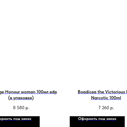
e Honour woman 100мл edp
Boadicea the Victorious 
(в упаковке)
Narcotic 100ml
8 580
р.
7 260
р.
рмить под заказ
Оформить под заказ