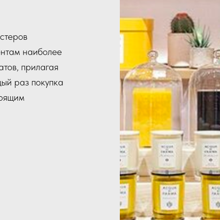
естеров
нтам наиболее
атов, прилагая
дый раз покупка
тоящим