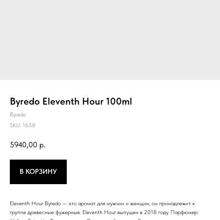
Byredo Eleventh Hour 100ml
Byredo
SKU:
1658
5940,00
р.
В КОРЗИНУ
Eleventh Hour Byredo — это аромат для мужчин и женщин, он принадлежит к
группе древесные фужерные. Eleventh Hour выпущен в 2018 году. Парфюмер: