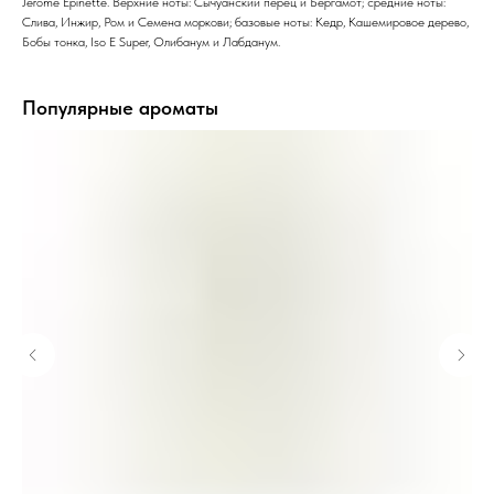
Jérôme Epinette. Верхние ноты: Сычуанский перец и Бергамот; средние ноты:
Слива, Инжир, Ром и Семена моркови; базовые ноты: Кедр, Кашемировое дерево,
Бобы тонка, Iso E Super, Олибанум и Лабданум.
Популярные ароматы