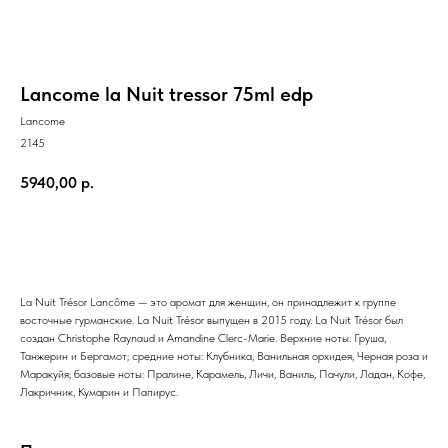
Lancome la Nuit tressor 75ml edp
Lancome
2145
5940,00
р.
В КОРЗИНУ
La Nuit Trésor Lancôme — это аромат для женщин, он принадлежит к группе
восточные гурманские. La Nuit Trésor выпущен в 2015 году. La Nuit Trésor был
создан Christophe Raynaud и Amandine Clerc-Marie. Верхние ноты: Груша,
Танжерин и Бергамот; средние ноты: Клубника, Ванильная орхидея, Черная роза и
Маракуйя; базовые ноты: Пралине, Карамель, Личи, Ваниль, Пачули, Ладан, Кофе,
Лакричник, Кумарин и Папирус.