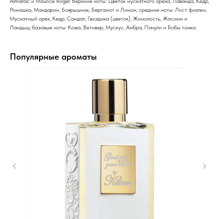
Almairac и Maurice Roger. Верхние ноты: Цветок мускатного ореха, Лаванда, Кедр,
Ромашка, Мандарин, Боярышник, Бергамот и Лимон; средние ноты: Лист фиалки,
Мускатный орех, Кедр, Сандал, Гвоздика (цветок), Жимолость, Жасмин и
Ландыш; базовые ноты: Кожа, Ветивер, Мускус, Амбра, Пачули и Бобы тонка.
Популярные ароматы