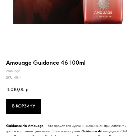
Amouage Guidance 46 100ml
Amouage
SKU:
4814
10010,00
р.
В КОРЗИНУ
Guidance 46
Amouage
— это аромат для мужчин и женщин, он принадлежит к
группе восточные цветочные. Это новое издание:
Guidance 46
выпущен в 2024