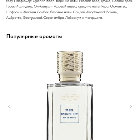
году. Парфюмер: Quentin Bisch. Верхние ноты: Розовая вода, Груша, Лесной орех,
Горький миндаль, Олибанум и Розовый перец; средние ноты: Роза, Османтус,
Шафран и Жасмин Самбак; базовые ноты: Сандал, Akigalawood, Ваниль,
Амбретта, Georgywood, Серая амбра, Лабданум и Нагармота.
Популярные ароматы