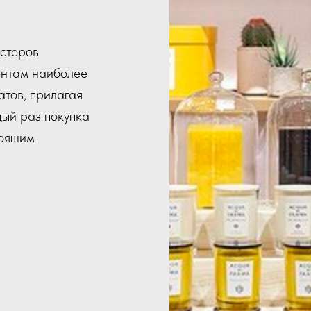
естеров
нтам наиболее
атов, прилагая
дый раз покупка
тоящим