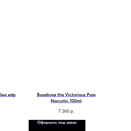
0мл edp
Boadicea the Victorious Pure
Narcotic 100ml
7 260
р.
Оформить под заказ