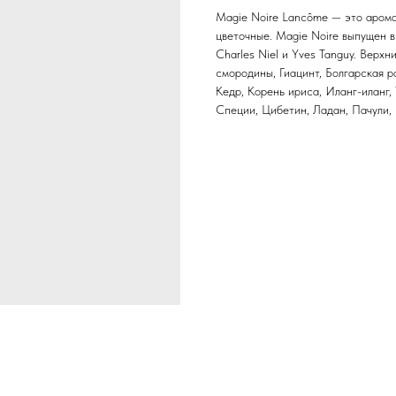
Magie Noire Lancôme — это арома
цветочные. Magie Noire выпущен в
Charles Niel и Yves Tanguy. Верх
смородины, Гиацинт, Болгарская р
Кедр, Корень ириса, Иланг-иланг,
Специи, Цибетин, Ладан, Пачули,