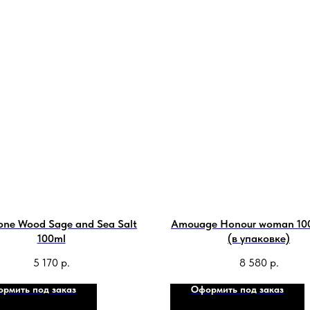
one Wood Sage and Sea Salt
Amouage Honour woman 10
100ml
(в упаковке)
5 170
р.
8 580
р.
рмить под заказ
Оформить под заказ