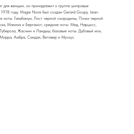
т для женщин, он принадлежит к группе шипровые
 1978 году. Magie Noire был создан Gerard Goupy, Jean-
ние ноты: Гальбанум, Лист черной смородины, Почки черной
оза, Малина и Бергамот; средние ноты: Мед, Нарцисс,
 Тубероза, Жасмин и Ландыш; базовые ноты: Дубовый мох,
 Мирра, Амбра, Сандал, Ветивер и Мускус.