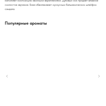
наполняет композицию хвойными вкраплениями. Дубовый мох придает влажное
смолистое звучание. База обволакивает мускусным бальзамическим шлейфом
сандала.
Популярные ароматы