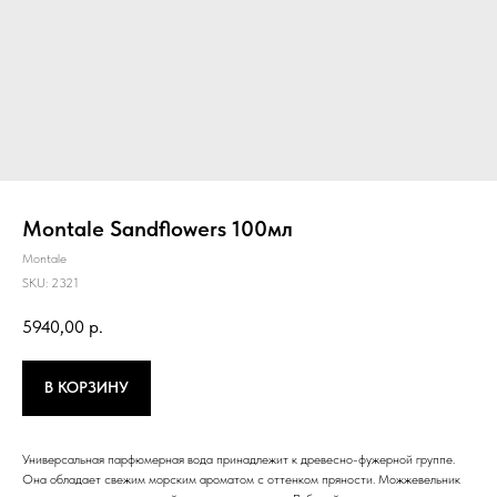
Montale Sandflowers 100мл
Montale
SKU:
2321
5940,00
р.
В КОРЗИНУ
Универсальная парфюмерная вода принадлежит к древесно-фужерной группе.
Она обладает свежим морским ароматом с оттенком пряности. Можжевельник