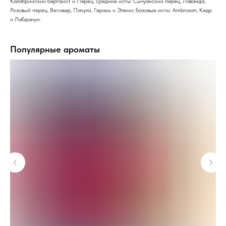
Калабрийский бергамот и Перец; средние ноты: Сычуанский перец, Лаванда,
Розовый перец, Ветивер, Пачули, Герань и Элеми; базовые ноты: Ambroxan, Кедр
и Лабданум.
Популярные ароматы