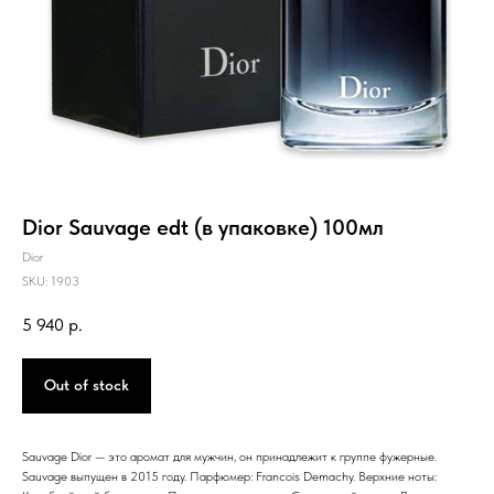
Dior Sauvage edt (в упаковке) 100мл
Dior
SKU:
1903
5 940
р.
Out of stock
Sauvage Dior — это аромат для мужчин, он принадлежит к группе фужерные.
Sauvage выпущен в 2015 году. Парфюмер: Francois Demachy. Верхние ноты: