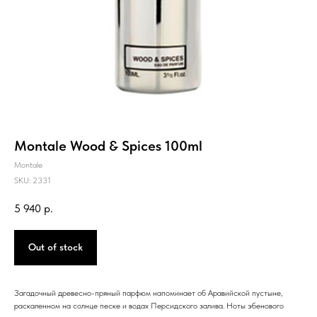
Montale Wood & Spices 100ml
Montale
SKU:
2331
5 940
р.
Out of stock
Загадочный древесно-пряный парфюм напоминает об Аравийской пустыне,
раскаленном на солнце песке и водах Персидского залива. Ноты эбенового