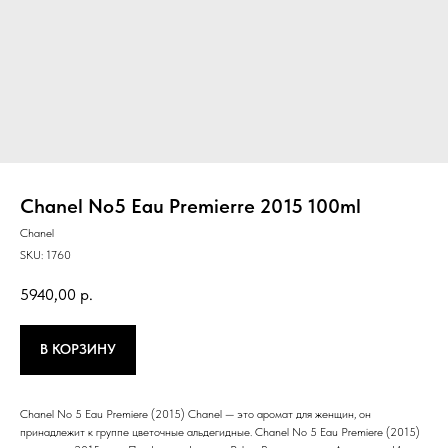
Chanel No5 Eau Premierre 2015 100ml
Chanel
SKU:
1760
5940,00
р.
В КОРЗИНУ
Chanel No 5 Eau Premiere (2015) Chanel — это аромат для женщин, он
принадлежит к группе цветочные альдегидные. Chanel No 5 Eau Premiere (2015)