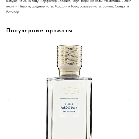
выпущен в 2015 году. Парфюмер: Jacques Polge. Верхние ноты: Альдегиды, Иланг-
иланг и Нероли; средние ноты: Жасмин и Роза; базовые ноты: Ваниль, Сандал и
Ветивер.
Популярные ароматы