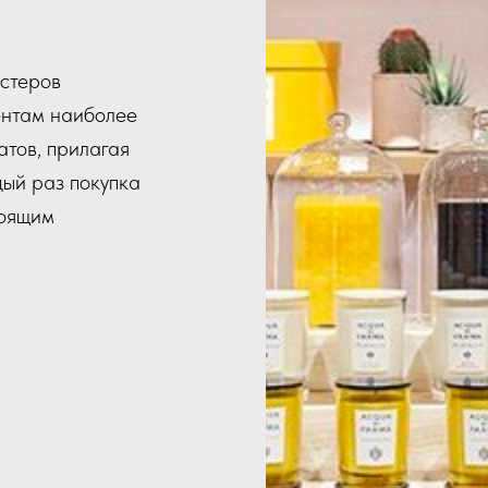
естеров
нтам наиболее
атов, прилагая
дый раз покупка
тоящим