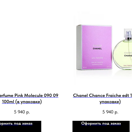
erfume Pink Molecule 090 09
Chanel Chance Fraiche edt 
100ml (в упаковке)
упаковке)
5 940
р.
5 940
р.
рмить под заказ
Оформить под заказ