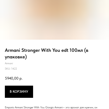
Armani Stronger With You edt 100мл (в
упаковке)
Armani
SKU:
1422
5940,00
р.
В КОРЗИНУ
Emporio Armani Stronger With You Giorgio Armani— это аромат для мужчин, он