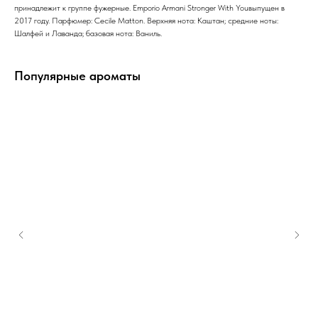
принадлежит к группе фужерные. Emporio Armani Stronger With Youвыпущен в
2017 году. Парфюмер: Cecile Matton. Верхняя нота: Каштан; средние ноты:
Шалфей и Лаванда; базовая нота: Ваниль.
Популярные ароматы